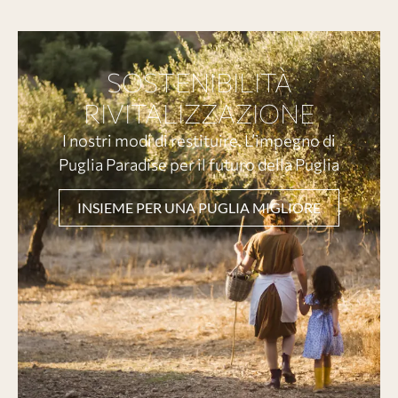
SOSTENIBILITÀ
RIVITALIZZAZIONE
I nostri modi di restituire. L’impegno di
Puglia Paradise per il futuro della Puglia
INSIEME PER UNA PUGLIA MIGLIORE