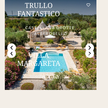
TRULLO
FANTASTICO
CASTELLANA GROTTE,
ALBEROBELLO
VILLA
MARGARETA
OSTUNI