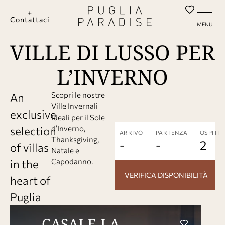
+
Contattaci
MENU
VILLE DI LUSSO PER
L’INVERNO
An
Scopri le nostre
Ville Invernali
exclusive
Ideali per il Sole
selection
d’Inverno,
ARRIVO
PARTENZA
OSPITI
Thanksgiving,
-
-
2
of villas
Natale e
in the
Capodanno.
VERIFICA DISPONIBILITÀ
heart of
Puglia
CASALE LA