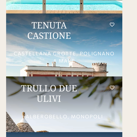
TENUTA
CASTIONE
CASTELLANA GROTTE, POLIGNANO
A MARE
TRULLO DUE
ULIVI
ALBEROBELLO, MONOPOLI