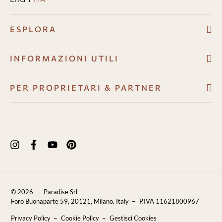
ESPLORA
Ville
INFORMAZIONI UTILI
Chi siamo
Condizioni di prenotazione
PER PROPRIETARI & PARTNER
Guest Angel
Condizioni di cancellazione
Piano di sviluppo
Perché sceglierci
Come prenotare
Risorse proprietari
Recensioni
Pagamenti
Domande Frequenti
Contattaci
© 2026
Paradise Srl
Foro Buonaparte 59, 20121, Milano, Italy
P.IVA 11621800967
Lavora con noi
Privacy Policy
Cookie Policy
Gestisci Cookies